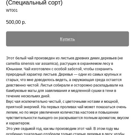
(Специальный сорт)
WT001
500,00
р.
Купить
Этот белый чай произведен из листьев древних диких деревьев (не
camellia sinensis var assamica), растущих в охраняемом лесу в
Юньнани. Чай изготовлен с особой заботой, чтобы сохранить
природный характер листьев. Деревья — одни из самых крупных и
старых, что мне доводилось видеть, а окружающая среда остается
девственно чистой. Листья собирали и осторожно раскладывали на
бамбуковые маты для завяливания и медленной сушки в тени в
течение нескольких дней.
Вкус чая исключительно чистый, с цветочными нотами и мощной,
приятной энергией. На первых проливах чай может показаться очень
легким, но по мере увеличения количества настоев и повышении
чувствительности пьющего он раскрывается полным ароматом, вкусом
и характером.
Это уже седьмой год, как мы производим этот чай. В этом году мы
особенно тщательно отобрали только старые деревья в лесу, чтобы