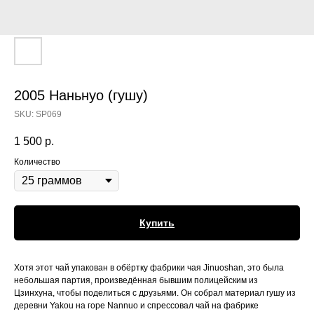
2005 Наньнуо (гушу)
SKU:
SP069
1 500
р.
Количество
Купить
Хотя этот чай упакован в обёртку фабрики чая Jinuoshan, это была
небольшая партия, произведённая бывшим полицейским из
Цзинхуна, чтобы поделиться с друзьями. Он собрал материал гушу из
деревни Yakou на горе Nannuo и спрессовал чай на фабрике