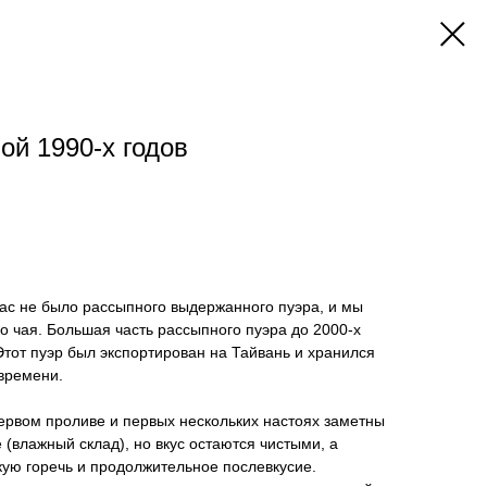
ой 1990-х годов
нас не было рассыпного выдержанного пуэра, и мы
о чая. Большая часть рассыпного пуэра до 2000-х
 Этот пуэр был экспортирован на Тайвань и хранился
времени.
первом проливе и первых нескольких настоях заметны
 (влажный склад), но вкус остаются чистыми, а
гкую горечь и продолжительное послевкусие.