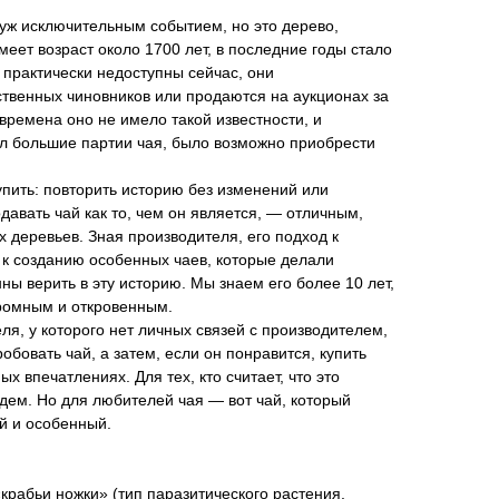
уж исключительным событием, но это дерево,
меет возраст около 1700 лет, в последние годы стало
 практически недоступны сейчас, они
твенных чиновников или продаются на аукционах за
времена оно не имело такой известности, и
ал большие партии чая, было возможно приобрести
упить: повторить историю без изменений или
одавать чай как то, чем он является, — отличным,
х деревьев. Зная производителя, его подход к
ь к созданию особенных чаев, которые делали
ны верить в эту историю. Мы знаем его более 10 лет,
кромным и откровенным.
ля, у которого нет личных связей с производителем,
бовать чай, а затем, если он понравится, купить
х впечатлениях. Для тех, кто считает, что это
дем. Но для любителей чая — вот чай, который
й и особенный.
крабьи ножки» (тип паразитического растения,