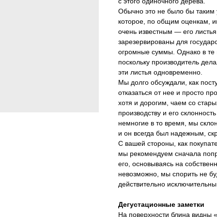
с этого одиночного дерева.
Обычно это не было бы таким 
которое, по общим оценкам, и
очень известным — его листья
зарезервированы для государс
огромные суммы. Однако в те 
поскольку производитель дел
эти листья одновременно.
Мы долго обсуждали, как пост
отказаться от нее и просто пр
хотя и дорогим, чаем со стары
производству и его склонност
немногие в то время, мы склон
и он всегда был надежным, с
С вашей стороны, как покупате
мы рекомендуем сначала попро
его, основываясь на собственны
невозможно, мы спорить не бу
действительно исключительны
Дегустационные заметки
На поверхности блина видны «