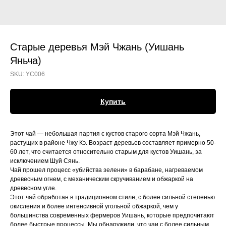
Старые деревья Мэй Чжань (Уишань
Яньча)
SKU:
YC006
Купить
Этот чай — небольшая партия с кустов старого сорта Мэй Чжань,
растущих в районе Чжу Кэ. Возраст деревьев составляет примерно 50-
60 лет, что считается относительно старым для кустов Уишань, за
исключением Шуй Сянь.
Чай прошел процесс «убийства зелени» в барабане, нагреваемом
древесным огнем, с механическим скручиванием и обжаркой на
древесном угле.
Этот чай обработан в традиционном стиле, с более сильной степенью
окисления и более интенсивной угольной обжаркой, чем у
большинства современных фермеров Уишань, которые предпочитают
более быстрые процессы. Мы обнаружили, что чаи с более сильным