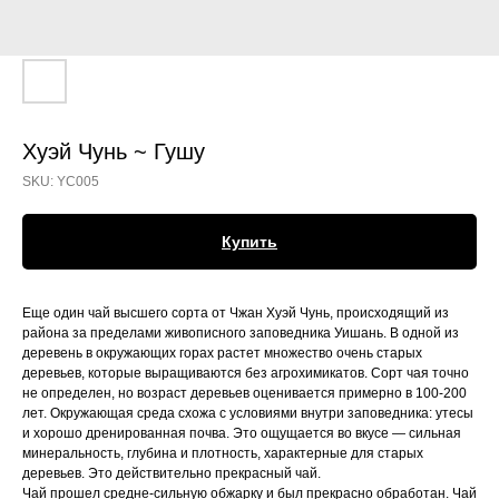
Хуэй Чунь ~ Гушу
SKU:
YC005
Купить
Еще один чай высшего сорта от Чжан Хуэй Чунь, происходящий из
района за пределами живописного заповедника Уишань. В одной из
деревень в окружающих горах растет множество очень старых
деревьев, которые выращиваются без агрохимикатов. Сорт чая точно
не определен, но возраст деревьев оценивается примерно в 100-200
лет. Окружающая среда схожа с условиями внутри заповедника: утесы
и хорошо дренированная почва. Это ощущается во вкусе — сильная
минеральность, глубина и плотность, характерные для старых
деревьев. Это действительно прекрасный чай.
Чай прошел средне-сильную обжарку и был прекрасно обработан. Чай