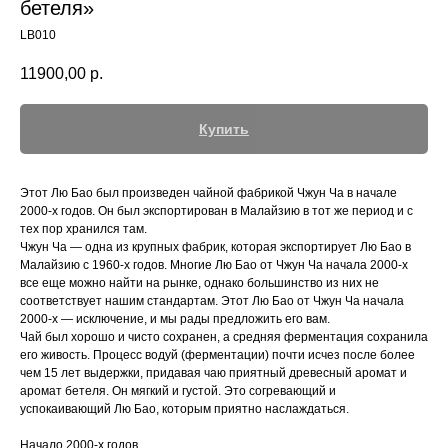
бетеля»
LB010
11900,00
р.
Купить
Этот Лю Бао был произведен чайной фабрикой Чжун Ча в начале
2000-х годов. Он был экспортирован в Малайзию в тот же период и с
тех пор хранился там.
Чжун Ча — одна из крупных фабрик, которая экспортирует Лю Бао в
Малайзию с 1960-х годов. Многие Лю Бао от Чжун Ча начала 2000-х
все еще можно найти на рынке, однако большинство из них не
соответствует нашим стандартам. Этот Лю Бао от Чжун Ча начала
2000-х — исключение, и мы рады предложить его вам.
Чай был хорошо и чисто сохранен, а средняя ферментация сохранила
его живость. Процесс водуй (ферментации) почти исчез после более
чем 15 лет выдержки, придавая чаю приятный древесный аромат и
аромат бетеля. Он мягкий и густой. Это согревающий и
успокаивающий Лю Бао, которым приятно наслаждаться.
Начало 2000-х годов.