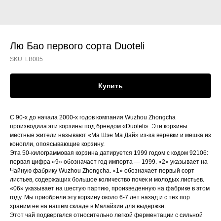
Лю Бао первого сорта Duoteli
SKU:
LB005
Купить
С 90-х до начала 2000-х годов компания Wuzhou Zhongcha
производила эти корзины под брендом «Duoteli». Эти корзины
местные жители называют «Ма Шэн Ма Дай» из-за веревки и мешка из
конопли, опоясывающие корзину.
Эта 50-килограммовая корзина датируется 1999 годом с кодом 92106:
первая цифра «9» обозначает год импорта — 1999. «2» указывает на
Чайную фабрику Wuzhou Zhongcha. «1» обозначает первый сорт
листьев, содержащих большое количество почек и молодых листьев.
«06» указывает на шестую партию, произведенную на фабрике в этом
году. Мы приобрели эту корзину около 6-7 лет назад и с тех пор
храним ее на нашем складе в Малайзии для выдержки.
Этот чай подвергался относительно легкой ферментации с сильной