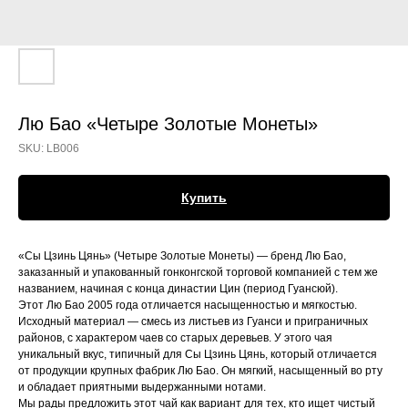
Лю Бао «Четыре Золотые Монеты»
SKU:
LB006
Купить
«Сы Цзинь Цянь» (Четыре Золотые Монеты) — бренд Лю Бао,
заказанный и упакованный гонконгской торговой компанией с тем же
названием, начиная с конца династии Цин (период Гуансюй).
Этот Лю Бао 2005 года отличается насыщенностью и мягкостью.
Исходный материал — смесь из листьев из Гуанси и приграничных
районов, с характером чаев со старых деревьев. У этого чая
уникальный вкус, типичный для Сы Цзинь Цянь, который отличается
от продукции крупных фабрик Лю Бао. Он мягкий, насыщенный во рту
и обладает приятными выдержанными нотами.
Мы рады предложить этот чай как вариант для тех, кто ищет чистый